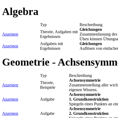
Algebra
Typ
Beschreibung
Gleichungen
Theorie, Aufgaben mit
Anzeigen
Zusammenfassung des A
Ergebnissen
Üben können Übungsau
Aufgaben mit
Gleichungen
Anzeigen
Ergebnissen
Auflösen von einfache
Geometrie - Achsensymme
Typ
Beschreibung
Achsensymmetrie
Theorie,
Anzeigen
Zusammenstellung aller wich
Beispiele
eigenen Wissens.
Achsensymmetrie
Anzeigen
Aufgabe
1. Grundkonstruktion
Spiegeln eines Punktes an e
Achsensymmetrie
Anzeigen
Aufgabe
2. Grundkonstruktion