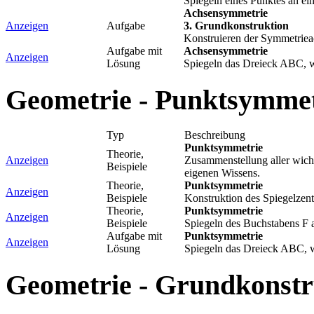
Spiegeln eines Punktes an e
Achsensymmetrie
Anzeigen
Aufgabe
3. Grundkonstruktion
Konstruieren der Symmetriea
Aufgabe mit
Achsensymmetrie
Anzeigen
Lösung
Spiegeln das Dreieck ABC, w
Geometrie - Punktsymmet
Typ
Beschreibung
Punktsymmetrie
Theorie,
Anzeigen
Zusammenstellung aller wich
Beispiele
eigenen Wissens.
Theorie,
Punktsymmetrie
Anzeigen
Beispiele
Konstruktion des Spiegelzen
Theorie,
Punktsymmetrie
Anzeigen
Beispiele
Spiegeln des Buchstabens F 
Aufgabe mit
Punktsymmetrie
Anzeigen
Lösung
Spiegeln das Dreieck ABC, w
Geometrie - Grundkonstr